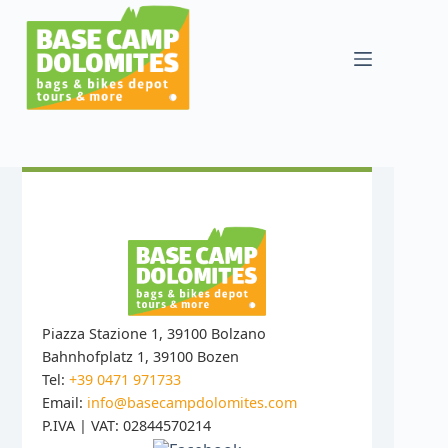
Zum
Inhalt
springen
Piazza Stazione 1, 39100 Bolzano
Bahnhofplatz 1, 39100 Bozen
Tel:
+39 0471 971733
Email:
info@basecampdolomites.com
P.IVA | VAT: 02844570214