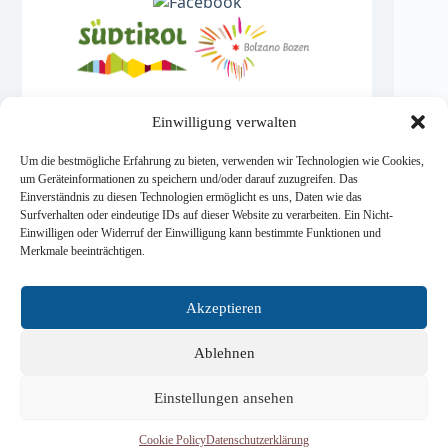
Einwilligung verwalten
© 2026 Base Camp Dolomites
Um die bestmögliche Erfahrung zu bieten, verwenden wir Technologien wie Cookies,
um Geräteinformationen zu speichern und/oder darauf zuzugreifen. Das
Einverständnis zu diesen Technologien ermöglicht es uns, Daten wie das
Surfverhalten oder eindeutige IDs auf dieser Website zu verarbeiten. Ein Nicht-
© 2026 Base Camp Dolomites - Alle Rechte
Einwilligen oder Widerruf der Einwilligung kann bestimmte Funktionen und
vorbehalten.
Merkmale beeinträchtigen.
Akzeptieren
Informativa sulla Privacy
|
Datenschutzerklärung
|
Privacy Policy
|
Termini e Condizioni
|
Allgemeine
Ablehnen
Geschäftsbedingungen
|
Terms and Conditions
Einstellungen ansehen
Cookie Policy
Datenschutzerklärung