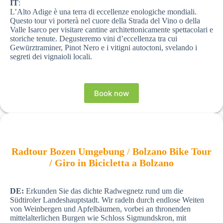
IT
:
L’Alto Adige è una terra di eccellenze enologiche mondiali.
Questo tour vi porterà nel cuore della Strada del Vino o della
Valle Isarco per visitare cantine architettonicamente spettacolari e
storiche tenute. Degusteremo vini d’eccellenza tra cui
Gewürztraminer, Pinot Nero e i vitigni autoctoni, svelando i
segreti dei vignaioli locali.
Book now
Radtour Bozen Umgebung
/
Bolzano Bike Tour
/
Giro in Bicicletta a Bolzano
DE:
Erkunden Sie das dichte Radwegnetz rund um die
Südtiroler Landeshauptstadt. Wir radeln durch endlose Weiten
von Weinbergen und Apfelbäumen, vorbei an thronenden
mittelalterlichen Burgen wie Schloss Sigmundskron, mit