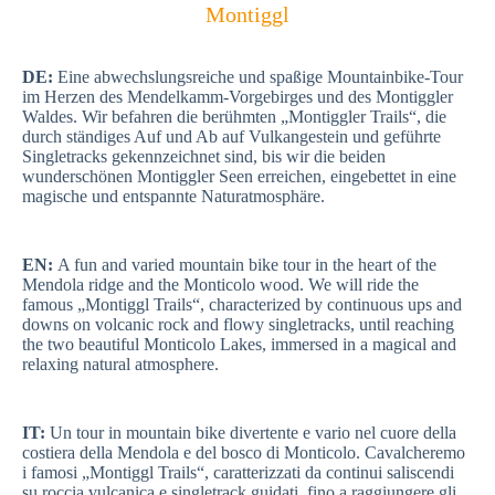
Montiggl
DE:
Eine abwechslungsreiche und spaßige Mountainbike-Tour
im Herzen des Mendelkamm-Vorgebirges und des Montiggler
Waldes. Wir befahren die berühmten „Montiggler Trails“, die
durch ständiges Auf und Ab auf Vulkangestein und geführte
Singletracks gekennzeichnet sind, bis wir die beiden
wunderschönen Montiggler Seen erreichen, eingebettet in eine
magische und entspannte Naturatmosphäre.
EN:
A fun and varied mountain bike tour in the heart of the
Mendola ridge and the Monticolo wood. We will ride the
famous „Montiggl Trails“, characterized by continuous ups and
downs on volcanic rock and flowy singletracks, until reaching
the two beautiful Monticolo Lakes, immersed in a magical and
relaxing natural atmosphere.
IT:
Un tour in mountain bike divertente e vario nel cuore della
costiera della Mendola e del bosco di Monticolo. Cavalcheremo
i famosi „Montiggl Trails“, caratterizzati da continui saliscendi
su roccia vulcanica e singletrack guidati, fino a raggiungere gli