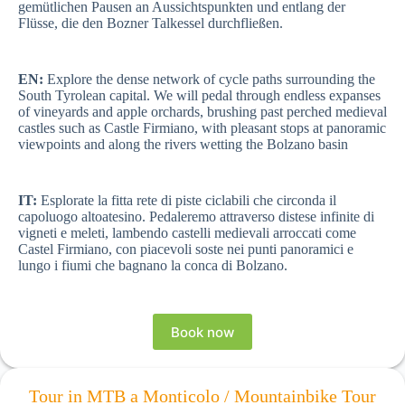
gemütlichen Pausen an Aussichtspunkten und entlang der
Flüsse, die den Bozner Talkessel durchfließen.
EN:
Explore the dense network of cycle paths surrounding the
South Tyrolean capital. We will pedal through endless expanses
of vineyards and apple orchards, brushing past perched medieval
castles such as Castle Firmiano, with pleasant stops at panoramic
viewpoints and along the rivers wetting the Bolzano basin
IT:
Esplorate la fitta rete di piste ciclabili che circonda il
capoluogo altoatesino. Pedaleremo attraverso distese infinite di
vigneti e meleti, lambendo castelli medievali arroccati come
Castel Firmiano, con piacevoli soste nei punti panoramici e
lungo i fiumi che bagnano la conca di Bolzano.
Book now
Tour in MTB a Monticolo / Mountainbike Tour