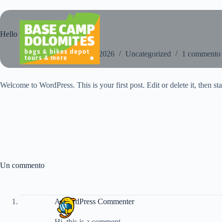
Salta
al
contenuto
Hello world!
effekt
5. Giugno 2026
Uncategorized
1 commento
Welcome to WordPress. This is your first post. Edit or delete it, then sta
Un commento
A WordPress Commenter
Hi, this is a comment.