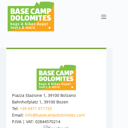
Zum
Inhalt
springen
Piazza Stazione 1, 39100 Bolzano
Bahnhofplatz 1, 39100 Bozen
Tel:
+39 0471 971733
Email:
info@basecampdolomites.com
P.IVA | VAT: 02844570214