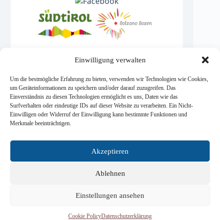
Einwilligung verwalten
© 2026 Base Camp Dolomites
Um die bestmögliche Erfahrung zu bieten, verwenden wir Technologien wie Cookies,
um Geräteinformationen zu speichern und/oder darauf zuzugreifen. Das
Einverständnis zu diesen Technologien ermöglicht es uns, Daten wie das
Surfverhalten oder eindeutige IDs auf dieser Website zu verarbeiten. Ein Nicht-
© 2026 Base Camp Dolomites - Alle Rechte
Einwilligen oder Widerruf der Einwilligung kann bestimmte Funktionen und
vorbehalten.
Merkmale beeinträchtigen.
Akzeptieren
Informativa sulla Privacy
|
Datenschutzerklärung
|
Privacy Policy
|
Termini e Condizioni
|
Allgemeine
Ablehnen
Geschäftsbedingungen
|
Terms and Conditions
Einstellungen ansehen
Cookie Policy
Datenschutzerklärung