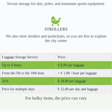
Secure storage for skis, poles, and mountain sports equipment.
STROLLERS
We also store strollers and pushchairs, so you are free to explore
the city center
Luggage Storage Service:
Price:
Up to 4 hours
€ 6,00 per luggage
From the 5th to the 10th hour
+ € 1,00 / hour per luggage
24 h
€ 18,00 per luggage
Price for multiple days
€ 12,00 per day and luggage
For bulky items, the price can vary