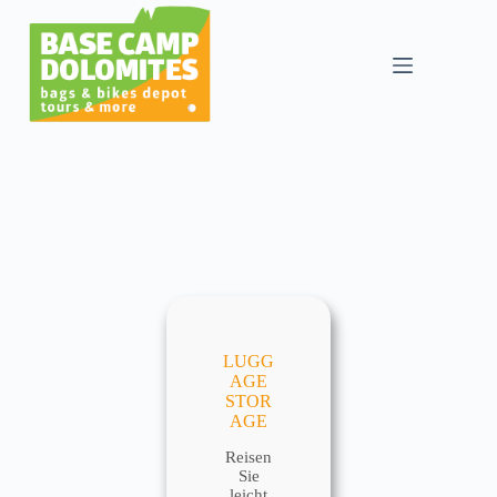
Skip
to
content
LUGG
AGE
STOR
AGE
Reisen
Sie
leicht