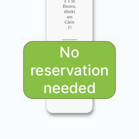
z 1 in
Bozen,
direkt
am
Gleis
1!
No
reservation
needed